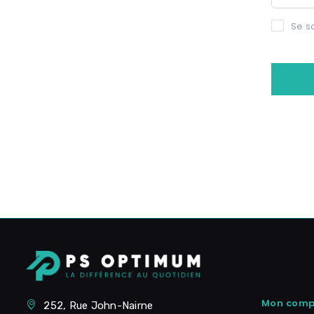
Se s
Mon comp
252, Rue John-Nairne