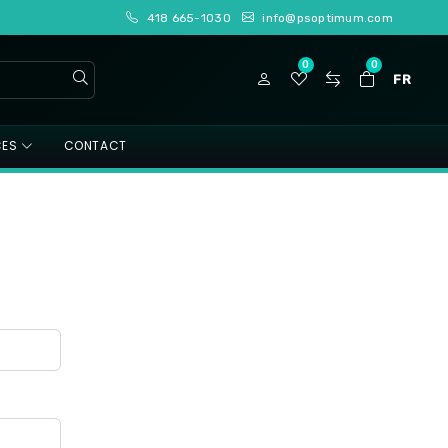
418 665-1030
info@psoptimum.com
0
0
FR
CES
CONTACT