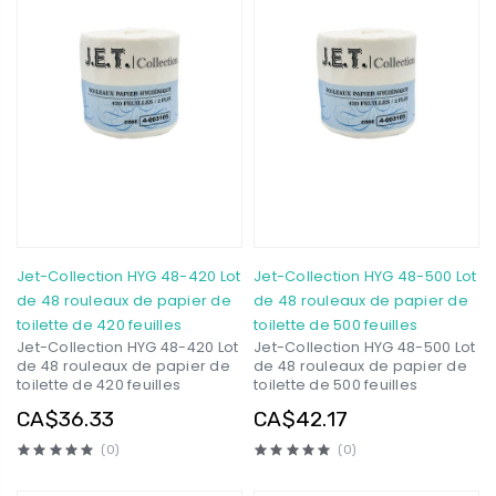
Jet-Collection HYG 48-420 Lot
Jet-Collection HYG 48-500 Lot
de 48 rouleaux de papier de
de 48 rouleaux de papier de
toilette de 420 feuilles
toilette de 500 feuilles
Jet-Collection HYG 48-420 Lot
Jet-Collection HYG 48-500 Lot
de 48 rouleaux de papier de
de 48 rouleaux de papier de
toilette de 420 feuilles
toilette de 500 feuilles
CA$36.33
CA$42.17
(0)
(0)