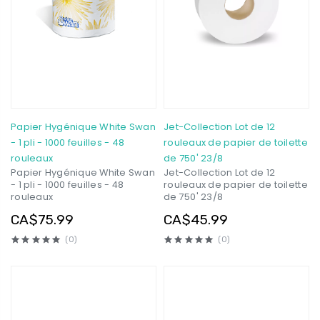
Papier Hygénique White Swan
Jet-Collection Lot de 12
- 1 pli - 1000 feuilles - 48
rouleaux de papier de toilette
rouleaux
de 750' 23/8
Papier Hygénique White Swan
Jet-Collection Lot de 12
- 1 pli - 1000 feuilles - 48
rouleaux de papier de toilette
rouleaux
de 750' 23/8
CA$75.99
CA$45.99
(0)
(0)