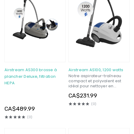
Airstream AS300 brosse à
Airstream AS100, 1200 watts
Notre aspirateur-traîneau
plancher Deluxe, filtration
compact et polyvalent est
HEPA
idéal pour nettoyer en
profondeur toutes les
CA$231.99
surfaces de votre maison. Il
comprend une buse
(0)
multisurface Deluxe pour
CA$489.99
tapis et sol, un outil pour les
tissus, un outil de coin /
(0)
époussetage 2 en 1 et une
brosse à plancher Deluxe.