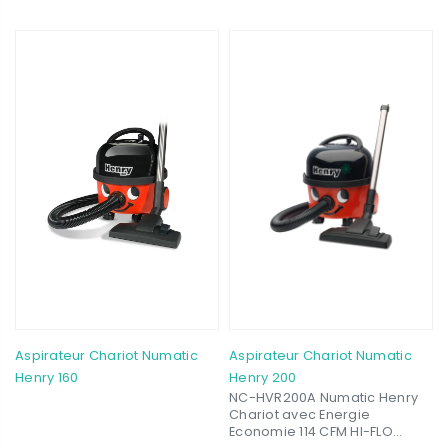
turbo à entraînement
pneumatique pour tapis, un
compartiment avec
accessoires, y compris un
outil pour tissus, un outil de
coin / époussetage 2 en 1 et
une brosse à plancher de 12
Aspirateur Chariot Numatic
Aspirateur Chariot Numatic
Henry 160
Henry 200
NC-HVR200A Numatic Henry
Chariot avec Energie
Economie 114 CFM HI-FLO