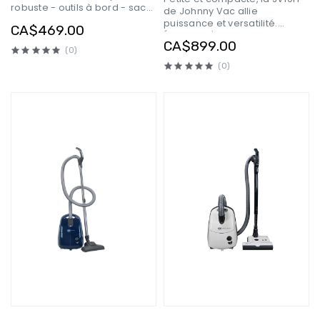
robuste - outils à bord - sac
de Johnny Vac allie
en papier - gris et jaune -
puissance et versatilité.
CA$469.00
Ghibli AS6 D12
Équipée d'un filtre certifié
CA$899.00
Haute Efficacité contre les
(0)
Particules Aériennes (HEPA)
(0)