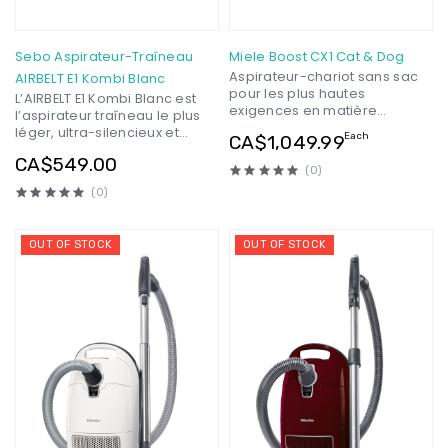
Sebo Aspirateur-Traîneau
Miele Boost CX1 Cat & Dog
Aspirateur-chariot sans sac
AIRBELT E1 Kombi Blanc
pour les plus hautes
L’AIRBELT E1 Kombi Blanc est
exigences en matière
l’aspirateur traîneau le plus
d’hygiène avec un design
léger, ultra-silencieux et
Each
CA$1,049.99
compact.
compact de tous! Il offre un
CA$549.00
design innovateur, des
(0)
contours attrayants, une
(0)
superbe filtration de qualité
hospitalière et une voie de
circulation d’air interne
OUT OF STOCK
OUT OF STOCK
optimisée qui assure une
puissante performance
d’aspiration.