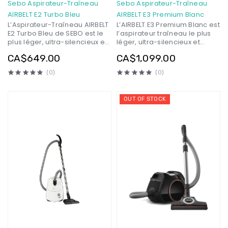
Sebo Aspirateur-Traîneau
Sebo Aspirateur-Traîneau
AIRBELT E2 Turbo Bleu
AIRBELT E3 Premium Blanc
L’Aspirateur-Traîneau AIRBELT
L’AIRBELT E3 Premium Blanc est
E2 Turbo Bleu de SEBO est le
l’aspirateur traîneau le plus
plus léger, ultra-silencieux et
léger, ultra-silencieux et
compact de tous! Il offre un
compact de tous! Il offre un
CA$649.00
CA$1,099.00
design innovateur, des
design innovateur, des
contours attrayants, une
contours attrayants, une
(0)
(0)
superbe filtration de qualité
superbe filtration de qualité
hospitalière et une voie de
hospitalière et une voie de
circulation d’air interne
circulation d’air interne
OUT OF STOCK
optimisée qui assure une
optimisée qui assure une
puissante performance
puissante performance
d’aspiration.
d’aspiration.