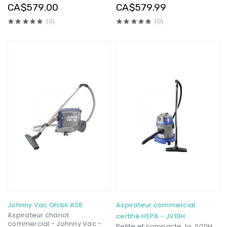
Rouge
CA$579.00
CA$579.99
(0)
(0)
Johnny Vac Ghibli AS6
Aspirateur commercial
Aspirateur chariot
certifié HEPA - JV10H
commercial - Johnny Vac -
Petite et compacte, la JV10H