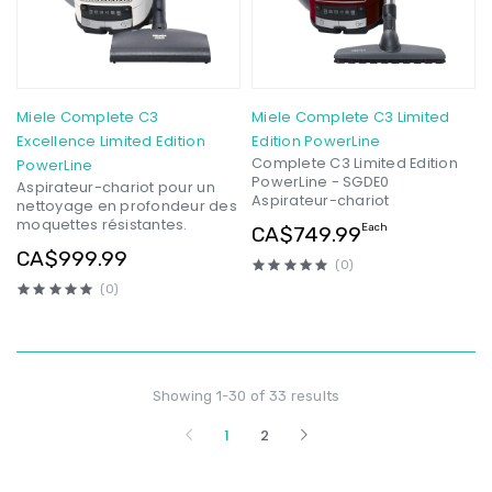
Miele Complete C3
Miele Complete C3 Limited
Excellence Limited Edition
Edition PowerLine
Complete C3 Limited Edition
PowerLine
PowerLine - SGDE0
Aspirateur-chariot pour un
Aspirateur-chariot
nettoyage en profondeur des
moquettes résistantes.
Each
CA$749.99
CA$999.99
(0)
(0)
Showing 1-30 of 33 results
1
2