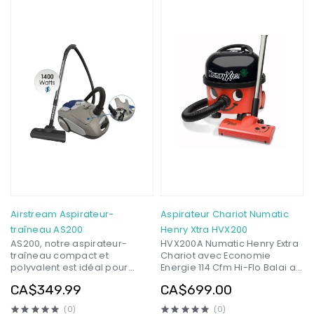
Airstream Aspirateur-
Aspirateur Chariot Numatic
traîneau AS200
Henry Xtra HVX200
AS200, notre aspirateur-
HVX200A Numatic Henry Extra
traîneau compact et
Chariot avec Economie
polyvalent est idéal pour
Energie 114 Cfm Hi-Flo Balai a
nettoyer en profondeur
Air, Rouge
CA$349.99
CA$699.00
toutes les surfaces de votre
maison. Il comprend une tête
(0)
(0)